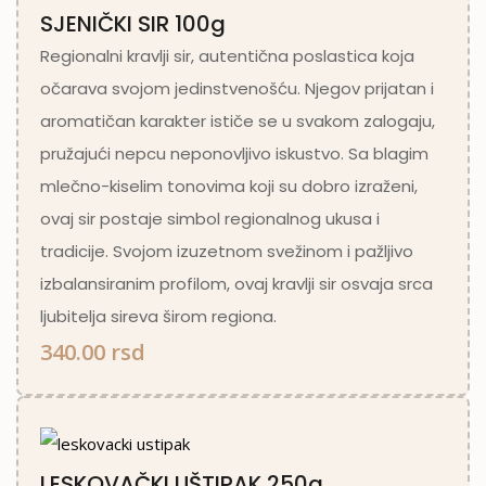
SJENIČKI SIR 100g
Regionalni kravlji sir, autentična poslastica koja
očarava svojom jedinstvenošću. Njegov prijatan i
aromatičan karakter ističe se u svakom zalogaju,
pružajući nepcu neponovljivo iskustvo. Sa blagim
mlečno-kiselim tonovima koji su dobro izraženi,
ovaj sir postaje simbol regionalnog ukusa i
tradicije. Svojom izuzetnom svežinom i pažljivo
izbalansiranim profilom, ovaj kravlji sir osvaja srca
ljubitelja sireva širom regiona.
340.00 rsd
LESKOVAČKI UŠTIPAK 250g