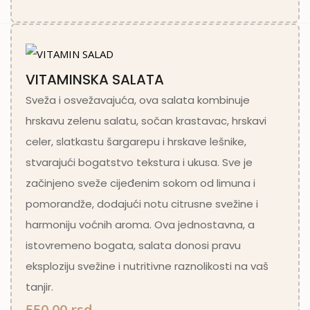
VITAMINSKA SALATA
Sveža i osvežavajuća, ova salata kombinuje
hrskavu zelenu salatu, sočan krastavac, hrskavi
celer, slatkastu šargarepu i hrskave lešnike,
stvarajući bogatstvo tekstura i ukusa. Sve je
začinjeno sveže cijeđenim sokom od limuna i
pomorandže, dodajući notu citrusne svežine i
harmoniju voćnih aroma. Ova jednostavna, a
istovremeno bogata, salata donosi pravu
eksploziju svežine i nutritivne raznolikosti na vaš
tanjir.
550.00 rsd