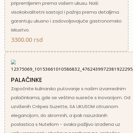
pripremljenim prema vašem ukusu. Naši
visokokvalitetni sastojci i pažnja prema detaljima
garantuju ukusno i zadovoljavajuće gastronomsko
iskustvo.
3300.00 rsd
PALAČINKE
Započnite kulinarsko putovanje s našim izvanrednim
palačinkama, gde se veština susreće s inovacijom. Od
uzvišenih Crêpes Suzette, SA UKUSOM citrusnom
elegancijom, do skromnih, a ipak razuzdanih
poslastica s Nutellom - svaka pažljivo izrađena uz