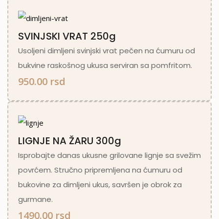
SVINJSKI VRAT 250g
Usoljeni dimljeni svinjski vrat pečen na ćumuru od
bukvine raskošnog ukusa serviran sa pomfritom.
950.00 rsd
LIGNJE NA ŽARU 300g
Isprobajte danas ukusne grilovane lignje sa svežim
povrćem. Stručno pripremljena na ćumuru od
bukovine za dimljeni ukus, savršen je obrok za
gurmane.
1490.00 rsd