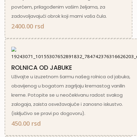
povrćem, prilagođenim vašim željama, za
zadovoljavajući obrok koji mami vaša čula.
2400.00 rsd
ROLNICA OD JABUKE
Uživajte u izuzetnom šarmu našeg rolnica od jabuka,
obavijenog u bogatom zagrljaju kremastog vanilin
kreme. Potopite se u neočekivanu radost svakog
zalogaja, zaista osvežavajuće i zanosno iskustvo.
(isključivo se pravi po dogovoru).
450.00 rsd