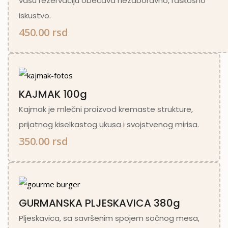
vašu rezervaciju obećava nezaboravno, raskošno
iskustvo.
450.00 rsd
KAJMAK 100g
Kajmak je mlečni proizvod kremaste strukture,
prijatnog kiselkastog ukusa i svojstvenog mirisa.
350.00 rsd
GURMANSKA PLJESKAVICA 380g
Pljeskavica, sa savršenim spojem sočnog mesa,