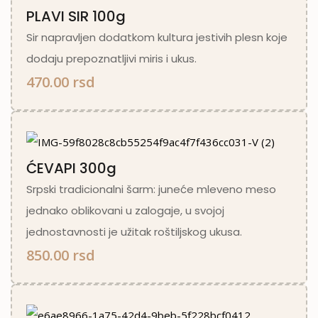
PLAVI SIR 100g
Sir napravljen dodatkom kultura jestivih plesn koje
dodaju prepoznatljivi miris i ukus.
470.00 rsd
ĆEVAPI 300g
Srpski tradicionalni šarm: juneće mleveno meso
jednako oblikovani u zalogaje, u svojoj
jednostavnosti je užitak roštiljskog ukusa.
850.00 rsd