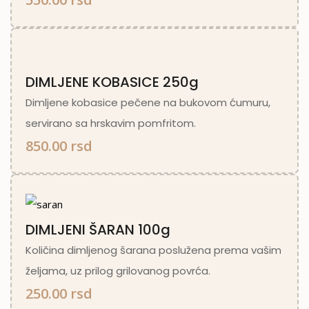
DIMLJENE KOBASICE 250g
Dimljene kobasice pečene na bukovom ćumuru,
servirano sa hrskavim pomfritom.
850.00 rsd
DIMLJENI ŠARAN 100g
Količina dimljenog šarana poslužena prema vašim
željama, uz prilog grilovanog povrća.
250.00 rsd