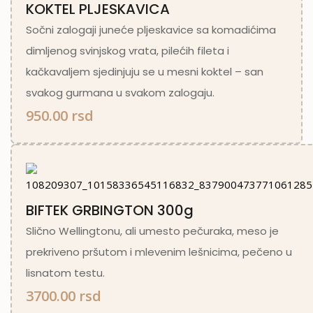
KOKTEL PLJESKAVICA
Sočni zalogaji juneće pljeskavice sa komadićima
dimljenog svinjskog vrata, pilećih fileta i
kačkavaljem sjedinjuju se u mesni koktel – san
svakog gurmana u svakom zalogaju.
950.00 rsd
BIFTEK GRBINGTON 300g
Slično Wellingtonu, ali umesto pečuraka, meso je
prekriveno pršutom i mlevenim lešnicima, pečeno u
lisnatom testu.
3700.00 rsd