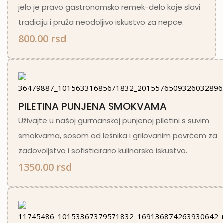
jelo je pravo gastronomsko remek-delo koje slavi
tradiciju i pruža neodoljivo iskustvo za nepce.
800.00 rsd
PILETINA PUNJENA SMOKVAMA
Uživajte u našoj gurmanskoj punjenoj piletini s suvim
smokvama, sosom od lešnika i grilovanim povrćem za
zadovoljstvo i sofisticirano kulinarsko iskustvo.
1350.00 rsd