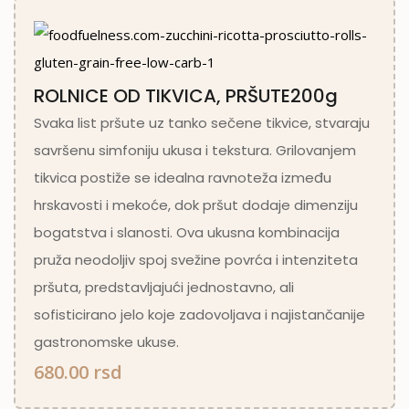
ROLNICE OD TIKVICA, PRŠUTE200g
Svaka list pršute uz tanko sečene tikvice, stvaraju
savršenu simfoniju ukusa i tekstura. Grilovanjem
tikvica postiže se idealna ravnoteža između
hrskavosti i mekoće, dok pršut dodaje dimenziju
bogatstva i slanosti. Ova ukusna kombinacija
pruža neodoljiv spoj svežine povrća i intenziteta
pršuta, predstavljajući jednostavno, ali
sofisticirano jelo koje zadovoljava i najistančanije
gastronomske ukuse.
680.00 rsd