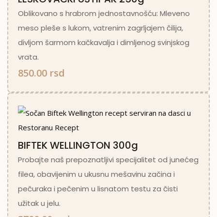
Oblikovano s hrabrom jednostavnošću: Mleveno
meso pleše s lukom, vatrenim zagrljajem čilija,
divljom šarmom kačkavalja i dimljenog svinjskog
vrata.
850.00 rsd
BIFTEK WELLINGTON 300g
Probajte naš prepoznatljivi specijalitet od junećeg
filea, obavijenim u ukusnu mešavinu začina i
pečuraka i pečenim u lisnatom testu za čisti
užitak u jelu.