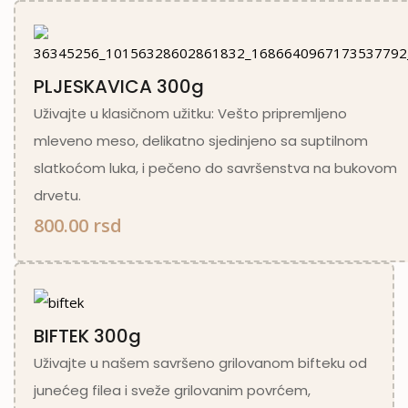
PLJESKAVICA 300g
Uživajte u klasičnom užitku: Vešto pripremljeno
mleveno meso, delikatno sjedinjeno sa suptilnom
slatkoćom luka, i pečeno do savršenstva na bukovom
drvetu.
800.00 rsd
BIFTEK 300g
Uživajte u našem savršeno grilovanom bifteku od
junećeg filea i sveže grilovanim povrćem,