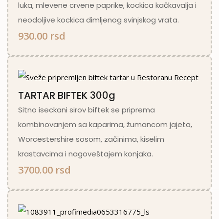
luka, mlevene crvene paprike, kockica kačkavalja i
neodoljive kockica dimljenog svinjskog vrata.
930.00 rsd
TARTAR BIFTEK 300g
Sitno iseckani sirov biftek se priprema
kombinovanjem sa kaparima, žumancom jajeta,
Worcestershire sosom, začinima, kiselim
krastavcima i nagoveštajem konjaka.
3700.00 rsd