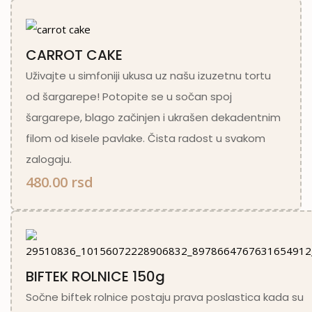
CARROT CAKE
Uživajte u simfoniji ukusa uz našu izuzetnu tortu
od šargarepe! Potopite se u sočan spoj
šargarepe, blago začinjen i ukrašen dekadentnim
filom od kisele pavlake. Čista radost u svakom
zalogaju.
480.00 rsd
BIFTEK ROLNICE 150g
Sočne biftek rolnice postaju prava poslastica kada su