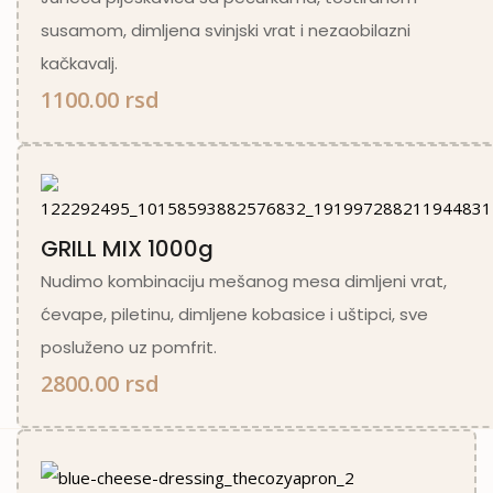
susamom, dimljena svinjski vrat i nezaobilazni
kačkavalj.
1100.00 rsd
GRILL MIX 1000g
Nudimo kombinaciju mešanog mesa dimljeni vrat,
ćevape, piletinu, dimljene kobasice i uštipci, sve
posluženo uz pomfrit.
2800.00 rsd