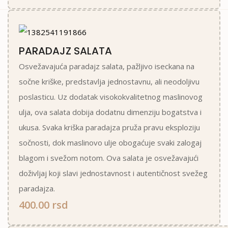
PARADAJZ SALATA
Osvežavajuća paradajz salata, pažljivo iseckana na
sočne kriške, predstavlja jednostavnu, ali neodoljivu
poslasticu. Uz dodatak visokokvalitetnog maslinovog
ulja, ova salata dobija dodatnu dimenziju bogatstva i
ukusa. Svaka kriška paradajza pruža pravu eksploziju
sočnosti, dok maslinovo ulje obogaćuje svaki zalogaj
blagom i svežom notom. Ova salata je osvežavajući
doživljaj koji slavi jednostavnost i autentičnost svežeg
paradajza.
400.00 rsd