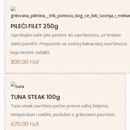
PILEĆI FILET 250g
Isprobajte naše jelo pečeno do savršenstva, uz hrskavi
zlatni pomfrit. Prepustite se sočnoj kulinarskoj savršenosti
koju nećete zažaliti!
800.00 rsd
TUNA STEAK 100g
Tuna steak savršeno pečen prema vašoj željenoj
temperaturi i veličini, poslužen s grilovanim povrćem.
670.00 rsd