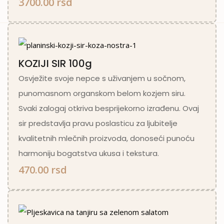
3700.00 rsd
KOZIJI SIR 100g
Osvježite svoje nepce s uživanjem u sočnom,
punomasnom organskom belom kozjem siru.
Svaki zalogaj otkriva besprijekorno izrađenu. Ovaj
sir predstavlja pravu poslasticu za ljubitelje
kvalitetnih mlečnih proizvoda, donoseći punoću
harmoniju bogatstva ukusa i tekstura.
470.00 rsd