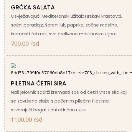
GRČKA SALATA
Osvježavajući Mediteranski užitak: Hrskavi krastavci,
sočni paradajz, šareni luk, paprike, sočne masline,
kremasti feta sir, sve preliveno maslinovim uljem.
700.00 rsd
PILETINA ČETRI SIRA
Naš jelovnik sadrži kremasti sos od četiri vrste sira koji
se savršeno slaže s pečenim pilećim filetima,
stvarajući bogat i autetinčan ukus.
1100.00 rsd