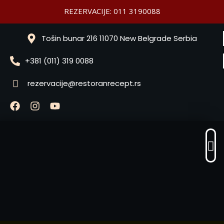
REZERVACIJE: 011 3190088
Tošin bunar 216 11070 New Belgrade Serbia
+381 (011) 319 0088
rezervacije@restoranrecept.rs