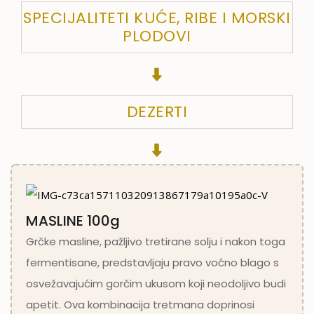
SPECIJALITETI KUĆE, RIBE I MORSKI
PLODOVI
DEZERTI
MASLINE 100g
Grčke masline, pažljivo tretirane solju i nakon toga
fermentisane, predstavljaju pravo voćno blago s
osvežavajućim gorčim ukusom koji neodoljivo budi
apetit. Ova kombinacija tretmana doprinosi