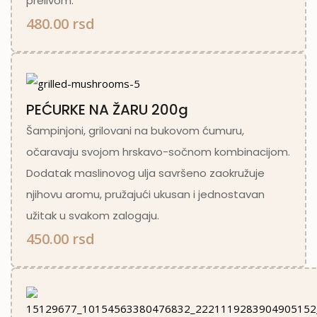
prelivom.
480.00 rsd
PEĆURKE NA ŽARU 200g
Šampinjoni, grilovani na bukovom ćumuru,
očaravaju svojom hrskavo-sočnom kombinacijom.
Dodatak maslinovog ulja savršeno zaokružuje
njihovu aromu, pružajući ukusan i jednostavan
užitak u svakom zalogaju.
450.00 rsd