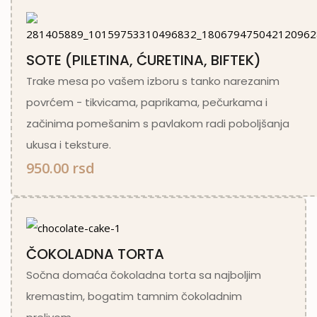
SOTE (PILETINA, ĆURETINA, BIFTEK)
Trake mesa po vašem izboru s tanko narezanim
povrćem - tikvicama, paprikama, pečurkama i
začinima pomešanim s pavlakom radi poboljšanja
ukusa i teksture.
950.00 rsd
ČOKOLADNA TORTA
Sočna domaća čokoladna torta sa najboljim
kremastim, bogatim tamnim čokoladnim