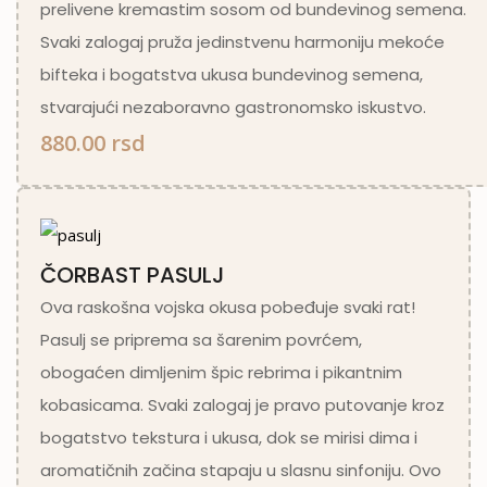
prelivene kremastim sosom od bundevinog semena.
Svaki zalogaj pruža jedinstvenu harmoniju mekoće
bifteka i bogatstva ukusa bundevinog semena,
stvarajući nezaboravno gastronomsko iskustvo.
880.00 rsd
ČORBAST PASULJ
Ova raskošna vojska okusa pobeđuje svaki rat!
Pasulj se priprema sa šarenim povrćem,
obogaćen dimljenim špic rebrima i pikantnim
kobasicama. Svaki zalogaj je pravo putovanje kroz
bogatstvo tekstura i ukusa, dok se mirisi dima i
aromatičnih začina stapaju u slasnu sinfoniju. Ovo