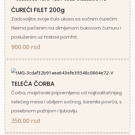
ĆUREĆI FILET 200g
Zadovoljite svoje čulo ukusa sa sočnim ćurećim
fileima pečenim na dimljenom bukovom ćumuru i
posluženim uz hrskavi pomfrit.
900.00 rsd
TELEĆA ČORBA
Čorba, majstorski pripremljena od najkvalitetnijeg
telećeg mesa i obiljem sočnog, šarenila povrća, s
posebnom pažnjom i ljubavlju.
350.00 rsd