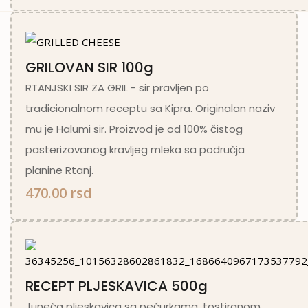
GRILOVAN SIR 100g
RTANJSKI SIR ZA GRIL - sir pravljen po
tradicionalnom receptu sa Kipra. Originalan naziv
mu je Halumi sir. Proizvod je od 100% čistog
pasterizovanog kravljeg mleka sa područja
planine Rtanj.
470.00 rsd
RECEPT PLJESKAVICA 500g
Juneća pljeskavica sa pečurkama, tostiranom