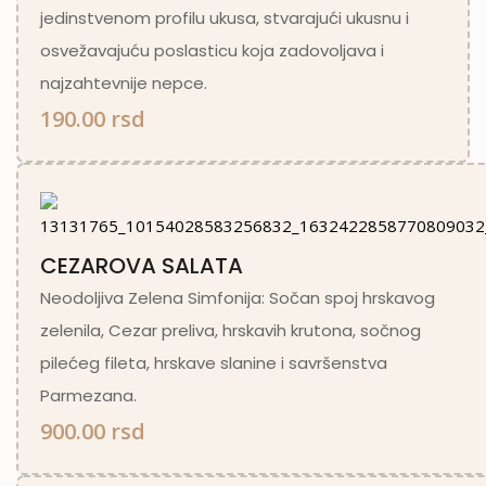
jedinstvenom profilu ukusa, stvarajući ukusnu i
osvežavajuću poslasticu koja zadovoljava i
najzahtevnije nepce.
190.00 rsd
CEZAROVA SALATA
Neodoljiva Zelena Simfonija: Sočan spoj hrskavog
zelenila, Cezar preliva, hrskavih krutona, sočnog
pilećeg fileta, hrskave slanine i savršenstva
Parmezana.
900.00 rsd