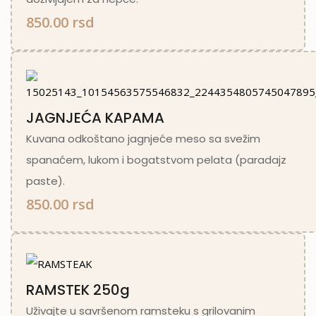
850.00 rsd
JAGNJEĆA KAPAMA
Kuvana odkoštano jagnjeće meso sa svežim
spanaćem, lukom i bogatstvom pelata (paradajz
paste).
850.00 rsd
RAMSTEK 250g
Uživajte u savršenom ramsteku s grilovanim