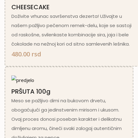
CHEESECAKE
Doživite vrhunac savršenstva dezerta! Uživajte u
našem pažljivo pečenom remek-delu, koje se sastoji
od raskošne, svilenkaste kombinacije sira, jaja i bele
čokolade na nežnoj kori od sitno samlevenih lešnika.
480.00 rsd
PRŠUTA 100g
Meso se pažljivo dimi na bukovom drvetu,
obogaćujući ga jedinstvenim mirisom i ukusom.
Ovaj proces donosi poseban karakter i delikatnu
dimljenu aromu, čineći svaki zalogaj autentičnim
doživljajem za nepce.